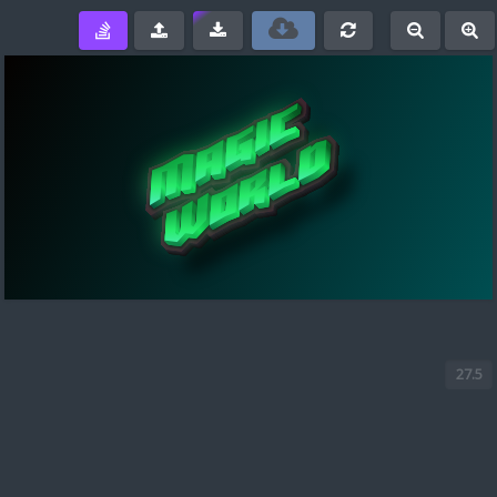
e
-
+