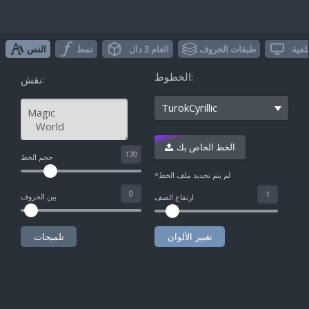
لفية
طبقات الحروف
العام 3 دال
نمط
النص
الخطوط:
نقش:
TurokCyrillic
الخط الخاص بك
^
حجم الخط
*لم يتم تحديد ملف الخط
بين الحروف
ارتفاع الصف
تغيير الألوان
تلميحات