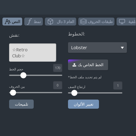
لفية
طبقات الحروف
العام 3 دال
نمط
النص
الخطوط:
نقش:
Lobster
الخط الخاص بك
^
حجم الخط
*لم يتم تحديد ملف الخط
بين الحروف
ارتفاع الصف
تغيير الألوان
تلميحات