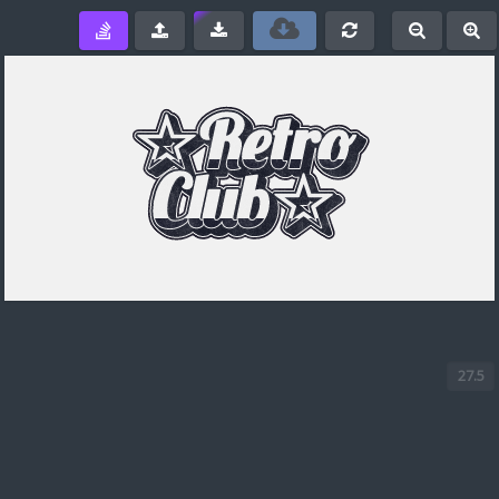
e
-
+