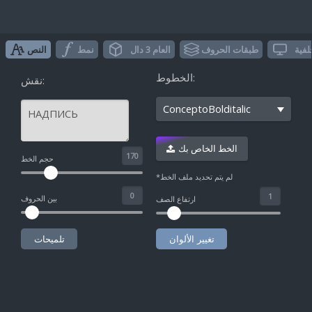
لفية
طبقات الحروف
العام 3 دال
نمط
النص
الخطوط:
نقش:
ConceptoBolditalic
الخط الخاص بك
^
حجم الخط
*لم يتم تحديد ملف الخط
بين الحروف
ارتفاع الصف
تغيير الألوان
تلميحات