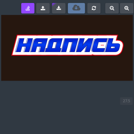
e
-
+